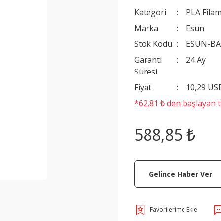
Kategori
PLA Filam
Marka
Esun
Stok Kodu
ESUN-BA
Garanti
24 Ay
Süresi
Fiyat
10,29 US
*62,81 ₺ den başlayan ta
588,85 ₺
Gelince Haber Ver