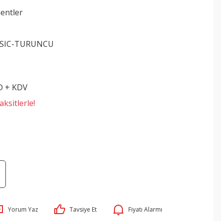
entler
SIC-TURUNCU
D + KDV
ksitlerle!
Yorum Yaz
Tavsiye Et
Fiyatı Alarmı