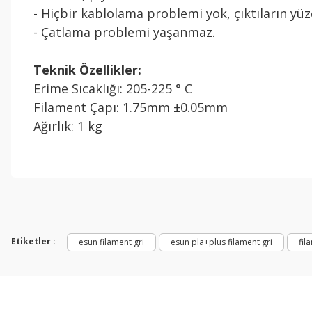
- Hiçbir kablolama problemi yok, çıktıların y
- Çatlama problemi yaşanmaz.
Teknik Özellikler:
Erime Sıcaklığı: 205-225 ° C
Filament Çapı: 1.75mm ±0.05mm
Ağırlık: 1 kg
Bu ürünün fiyat bilgisi, resim, ürün açıklamalarında ve diğer konul
Görüş ve önerileriniz için teşekkür ederiz.
Ürün resmi kalitesiz, bozuk veya görüntülenemiyor.
Ürün açıklamasında eksik bilgiler bulunuyor.
Etiketler :
esun filament gri
esun pla+plus filament gri
fil
Ürün bilgilerinde hatalar bulunuyor.
Ürün fiyatı diğer sitelerden daha pahalı.
Bu ürüne benzer farklı alternatifler olmalı.