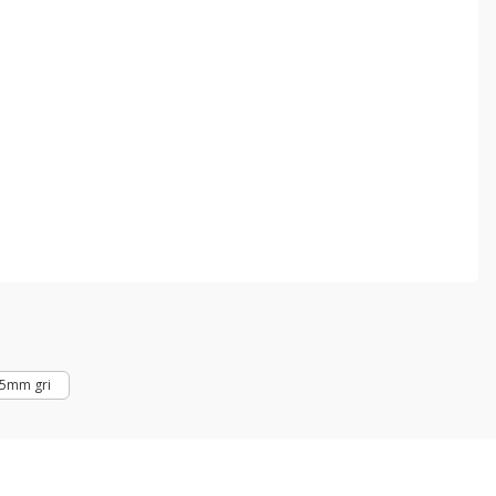
ebilirsiniz.
75mm gri