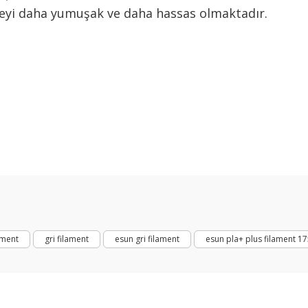
üzeyi daha yumuşak ve daha hassas olmaktadır.
arda yetersiz gördüğünüz noktaları öneri formunu kullanarak tarafımıza ilet
Bu ürüne ilk yorumu siz yapın!
Yorum Yaz
ament
gri filament
esun gri filament
esun pla+ plus filament 1