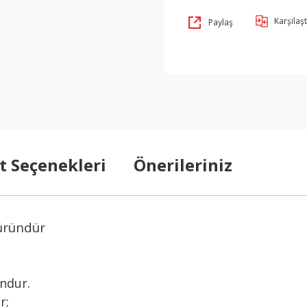
Karşılaşt
Paylaş
t Seçenekleri
Önerileriniz
 üründür
undur.
ır;