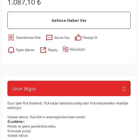
1.087,10 ₺
Gelince Haber Ver
Yorum Yaz
Tavsiye Et
Karşılaştır
Fiyatı Alarmı
Paylaş
Ürün Bilgisi
Esun İpek PLA filamenti, PLA kadar basılması kolay olan PLA malzemeden modifiye
edilmiştir.
Yüksek tokluk, PLA-Silk'in avantajlarılarından biridir.
Özellikler:
Parlak ve ipeksi parlaklıkta doku
Yumuşak yüzey
Yüksek tokluk