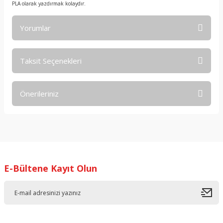
PLA olarak yazdırmak kolaydır.
Yorumlar
Taksit Seçenekleri
Bu ürüne ilk yorumu siz yapın!
Önerileriniz
Yorum Yaz
Bu ürünün fiyat bilgisi, resim, ürün açıklamalarında ve diğer
konularda yetersiz gördüğünüz noktaları öneri formunu
kullanarak tarafımıza iletebilirsiniz.
Görüş ve önerileriniz için teşekkür ederiz.
E-Bültene Kayıt Olun
Ürün resmi kalitesiz, bozuk veya görüntülenemiyor.
Ürün açıklamasında eksik bilgiler bulunuyor.
Ürün bilgilerinde hatalar bulunuyor.
Ürün fiyatı diğer sitelerden daha pahalı.