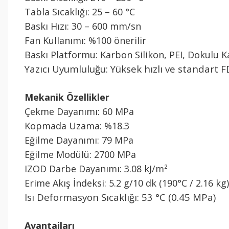
Tabla Sıcaklığı: 25 – 60 °C
Baskı Hızı: 30 – 600 mm/sn
Fan Kullanımı: %100 önerilir
Baskı Platformu: Karbon Silikon, PEI, Dokulu K
Yazıcı Uyumluluğu: Yüksek hızlı ve standart
Mekanik Özellikler
Çekme Dayanımı: 60 MPa
Kopmada Uzama: %18.3
Eğilme Dayanımı: 79 MPa
Eğilme Modülü: 2700 MPa
IZOD Darbe Dayanımı: 3.08 kJ/m²
Erime Akış İndeksi: 5.2 g/10 dk (190°C / 2.16 kg)
Isı Deformasyon Sıcaklığı: 53 °C (0.45 MPa)
Avantajları