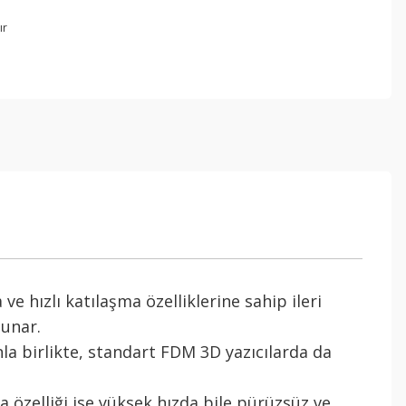
ır
e hızlı katılaşma özelliklerine sahip ileri
sunar.
la birlikte, standart FDM 3D yazıcılarda da
a özelliği ise yüksek hızda bile pürüzsüz ve