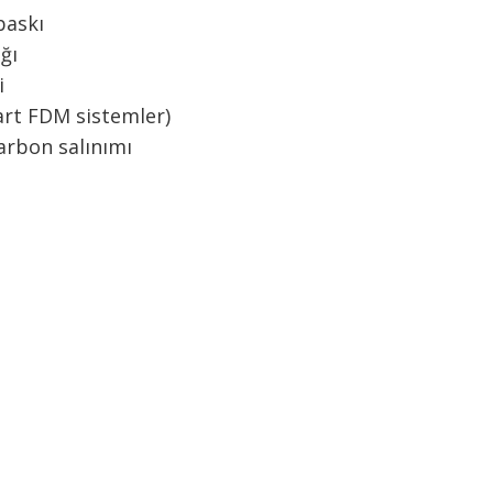
baskı
ğı
i
art FDM sistemler)
arbon salınımı
arda yetersiz gördüğünüz noktaları öneri formunu kullanarak tarafımıza ilet