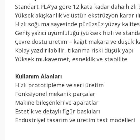
Standart PLA’ya göre 12 kata kadar daha hızlı 
Yüksek akışkanlık ve üstün ekstrüzyon kararlılı
Hızlı soğuma sayesinde pürüzsüz yüzey kalites
Geniş yazıcı uyumluluğu (yüksek hızlı ve stand
Çevre dostu üretim – kağıt makara ve düşük k
Kolay yazdırılabilir, tıkanma riski düşük yapı
Yüksek mukavemet, esneklik ve stabilite
Kullanım Alanları
Hızlı prototipleme ve seri üretim
Fonksiyonel mekanik parçalar
Makine bileşenleri ve aparatlar
Estetik ve detaylı figür baskıları
Endüstriyel tasarım ve üretim test modelleri
Bu ürünün fiyat bilgisi, resim, ürün açıklamalarında ve diğer konul