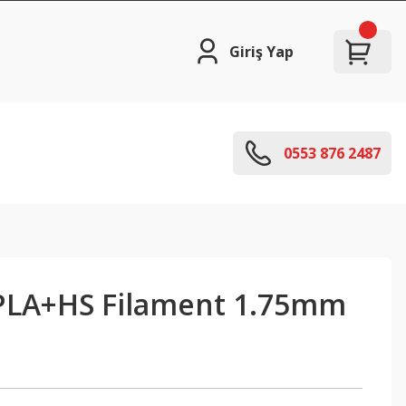
Giriş Yap
0553 876 2487
 PLA+HS Filament 1.75mm