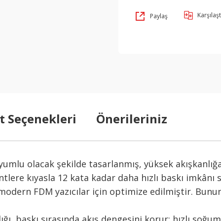
Karşılaşt
Paylaş
t Seçenekleri
Önerileriniz
umlu olacak şekilde tasarlanmış, yüksek akışkanlığa v
ntlere kıyasla 12 kata kadar daha hızlı baskı imkânı 
odern FDM yazıcılar için optimize edilmiştir. Bunun
ğı, baskı sırasında akış dengesini korur; hızlı soğum