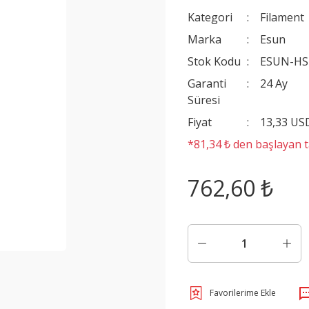
Kategori
Filament
Marka
Esun
Stok Kodu
ESUN-HS
Garanti
24 Ay
Süresi
Fiyat
13,33 US
*81,34 ₺ den başlayan ta
762,60 ₺