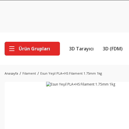
Ürün Grupları
3D Tarayıcı
3D (FDM)
Anasayfa
Filament
Esun Yeşil PLA+HS Filament 1.75mm 1kg