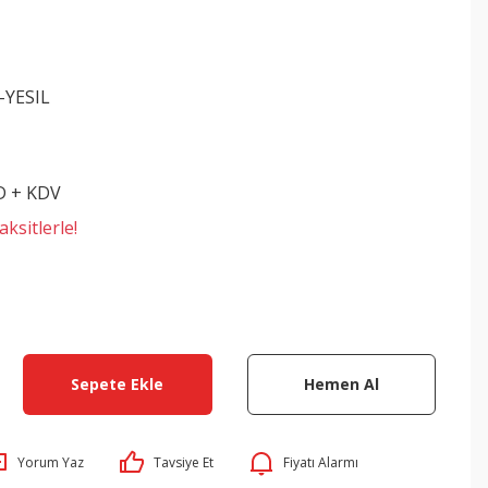
-YESIL
D + KDV
ksitlerle!
Sepete Ekle
Hemen Al
Yorum Yaz
Tavsiye Et
Fiyatı Alarmı