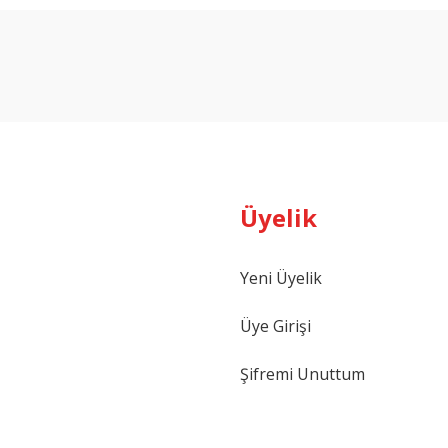
Bu ürüne ilk yorumu siz yapın!
Yorum Yaz
Üyelik
Yeni Üyelik
Gönder
Üye Girişi
Şifremi Unuttum