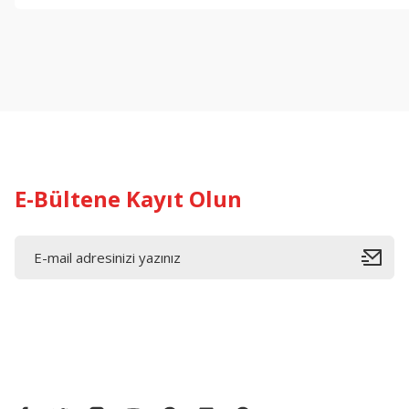
Görüş ve önerileriniz için teşekkür ederiz.
Ürün resmi kalitesiz, bozuk veya görüntülenemiyor.
Ürün açıklamasında eksik bilgiler bulunuyor.
Ürün bilgilerinde hatalar bulunuyor.
Ürün fiyatı diğer sitelerden daha pahalı.
Bu ürüne benzer farklı alternatifler olmalı.
E-Bültene Kayıt Olun