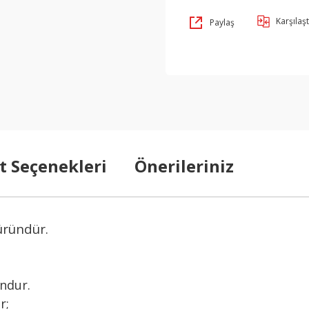
Karşılaşt
Paylaş
t Seçenekleri
Önerileriniz
üründür.
undur.
ır;