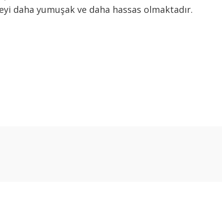
üzeyi daha yumuşak ve daha hassas olmaktadır.
arda yetersiz gördüğünüz noktaları öneri formunu kullanarak tarafımıza ilet
Bu ürüne ilk yorumu siz yapın!
Yorum Yaz