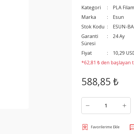
Kategori
PLA Filam
Marka
Esun
Stok Kodu
ESUN-BA
Garanti
24 Ay
Süresi
Fiyat
10,29 US
*62,81 ₺ den başlayan ta
588,85 ₺