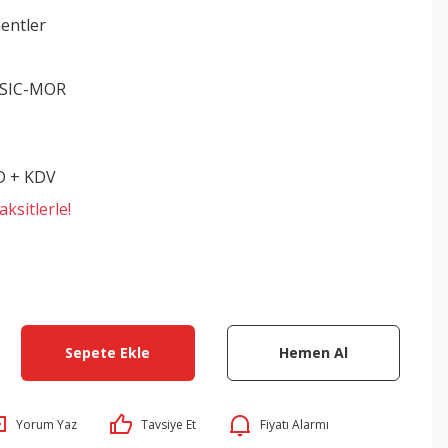
entler
SIC-MOR
D + KDV
ksitlerle!
Sepete Ekle
Hemen Al
Yorum Yaz
Tavsiye Et
Fiyatı Alarmı