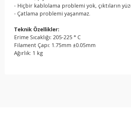
- Hiçbir kablolama problemi yok, çıktıların y
- Çatlama problemi yaşanmaz.
Teknik Özellikler:
Erime Sıcaklığı: 205-225 ° C
Filament Çapı: 1.75mm ±0.05mm
Ağırlık: 1 kg
Bu ürünün fiyat bilgisi, resim, ürün açıklamalarında ve diğer konul
Görüş ve önerileriniz için teşekkür ederiz.
Ürün resmi kalitesiz, bozuk veya görüntülenemiyor.
Ürün açıklamasında eksik bilgiler bulunuyor.
Ürün bilgilerinde hatalar bulunuyor.
Ürün fiyatı diğer sitelerden daha pahalı.
Bu ürüne benzer farklı alternatifler olmalı.