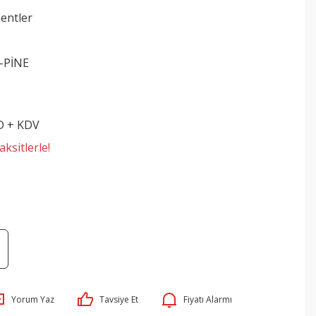
entler
-PİNE
D + KDV
ksitlerle!
Yorum Yaz
Tavsiye Et
Fiyatı Alarmı