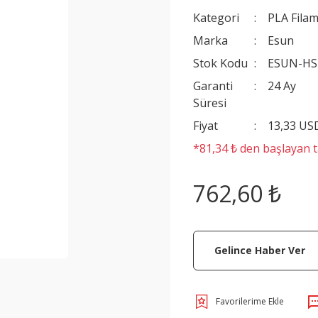
Kategori
PLA Filam
Marka
Esun
Stok Kodu
ESUN-HS
Garanti
24 Ay
Süresi
Fiyat
13,33 US
*81,34 ₺ den başlayan ta
762,60 ₺
Gelince Haber Ver