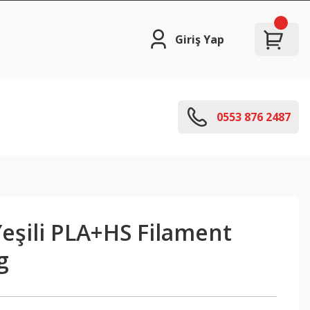
Giriş Yap
0553 876 2487
eşili PLA+HS Filament
g