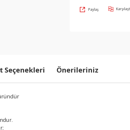
Karşılaşt
Paylaş
t Seçenekleri
Önerileriniz
 üründür
undur.
ır;