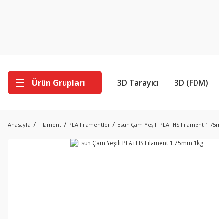
Ürün Grupları
3D Tarayıcı
3D (FDM)
Anasayfa
Filament
PLA Filamentler
Esun Çam Yeşili PLA+HS Filament 1.7