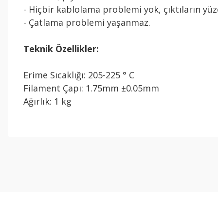
- Hiçbir kablolama problemi yok, çıktıların y
- Çatlama problemi yaşanmaz.
Teknik Özellikler:
Erime Sıcaklığı: 205-225 ° C
Filament Çapı: 1.75mm ±0.05mm
Ağırlık: 1 kg
Bu ürünün fiyat bilgisi, resim, ürün açıklamalarında ve diğer konul
Görüş ve önerileriniz için teşekkür ederiz.
Ürün resmi kalitesiz, bozuk veya görüntülenemiyor.
Ürün açıklamasında eksik bilgiler bulunuyor.
Ürün bilgilerinde hatalar bulunuyor.
Ürün fiyatı diğer sitelerden daha pahalı.
Bu ürüne benzer farklı alternatifler olmalı.