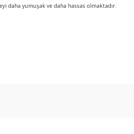
üzeyi daha yumuşak ve daha hassas olmaktadır.
arda yetersiz gördüğünüz noktaları öneri formunu kullanarak tarafımıza ilet
Bu ürüne ilk yorumu siz yapın!
Yorum Yaz