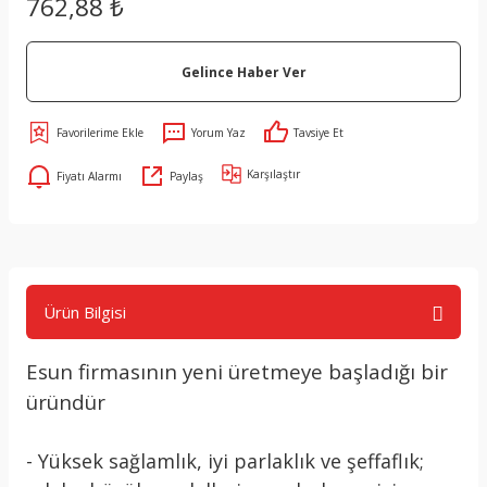
762,88 ₺
Gelince Haber Ver
Yorum Yaz
Tavsiye Et
Karşılaştır
Fiyatı Alarmı
Paylaş
Ürün Bilgisi
Esun firmasının yeni üretmeye başladığı bir
üründür
- Yüksek sağlamlık, iyi parlaklık ve şeffaflık;