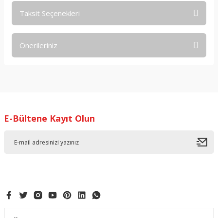
Taksit Seçenekleri
Bu ürüne ilk yorumu siz yapın!
Önerileriniz
Yorum Yaz
Bu ürünün fiyat bilgisi, resim, ürün açıklamalarında ve diğer
konularda yetersiz gördüğünüz noktaları öneri formunu
kullanarak tarafımıza iletebilirsiniz.
Görüş ve önerileriniz için teşekkür ederiz.
E-Bültene Kayıt Olun
Ürün resmi kalitesiz, bozuk veya görüntülenemiyor.
Ürün açıklamasında eksik bilgiler bulunuyor.
Ürün bilgilerinde hatalar bulunuyor.
Ürün fiyatı diğer sitelerden daha pahalı.
Bu ürüne benzer farklı alternatifler olmalı.