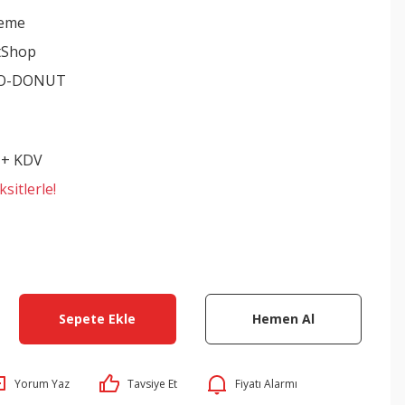
leme
tShop
ZO-DONUT
 + KDV
sitlerle!
Sepete Ekle
Hemen Al
Yorum Yaz
Tavsiye Et
Fiyatı Alarmı