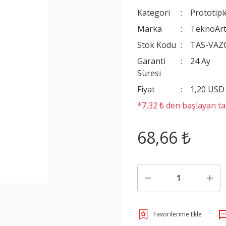
Kategori
Prototip
Marka
TeknoAr
Stok Kodu
TAS-VA
Garanti
24 Ay
Süresi
Fiyat
1,20 USD
*7,32 ₺ den başlayan tak
68,66 ₺