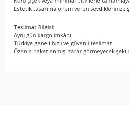
Kuru çiçek veya minimal bitkilerle tamamlay
Estetik tasarıma önem veren sevdiklerinize ş
Teslimat Bilgisi:
Aynı gün kargo imkânı
Türkiye geneli hızlı ve güvenli teslimat
Özenle paketlenmiş, zarar görmeyecek şekild
Bu ürünün fiyat bilgisi, resim, ürün açıklamalarında ve diğer konul
Görüş ve önerileriniz için teşekkür ederiz.
Ürün resmi kalitesiz, bozuk veya görüntülenemiyor.
Ürün açıklamasında eksik bilgiler bulunuyor.
Ürün bilgilerinde hatalar bulunuyor.
Ürün fiyatı diğer sitelerden daha pahalı.
Bu ürüne benzer farklı alternatifler olmalı.