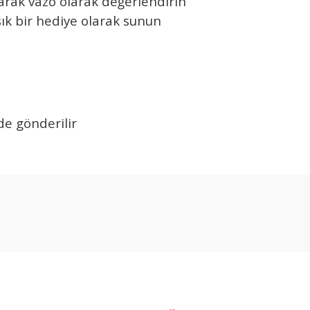
arak vazo olarak değerlendirin
ık bir hediye olarak sunun
e gönderilir
arda yetersiz gördüğünüz noktaları öneri formunu kullanarak tarafımıza ilet
Bu ürüne ilk yorumu siz yapın!
Yorum Yaz