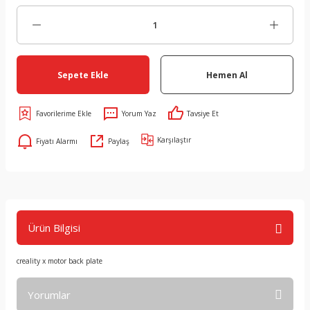
Sepete Ekle
Hemen Al
Yorum Yaz
Tavsiye Et
Karşılaştır
Fiyatı Alarmı
Paylaş
Ürün Bilgisi
creality x motor back plate
Yorumlar