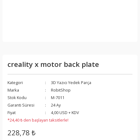
creality x motor back plate
Kategori
3D Yazıcı Yedek Parça
Marka
RobitShop
Stok Kodu
M-7011
Garanti Süresi
24 Ay
Fiyat
4,00 USD + KDV
*24,40 ₺ den başlayan taksitlerle!
228,78 ₺