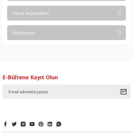
Taksit Seçenekleri
Bu ürüne ilk yorumu siz yapın!
Önerileriniz
Yorum Yaz
Bu ürünün fiyat bilgisi, resim, ürün açıklamalarında ve diğer
konularda yetersiz gördüğünüz noktaları öneri formunu
kullanarak tarafımıza iletebilirsiniz.
Görüş ve önerileriniz için teşekkür ederiz.
E-Bültene Kayıt Olun
Ürün resmi kalitesiz, bozuk veya görüntülenemiyor.
Ürün açıklamasında eksik bilgiler bulunuyor.
Ürün bilgilerinde hatalar bulunuyor.
Ürün fiyatı diğer sitelerden daha pahalı.
Bu ürüne benzer farklı alternatifler olmalı.