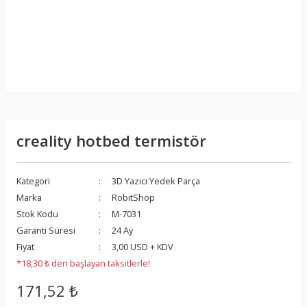
creality hotbed termistör
Kategori
3D Yazıcı Yedek Parça
Marka
RobitShop
Stok Kodu
M-7031
Garanti Süresi
24 Ay
Fiyat
3,00 USD + KDV
*18,30 ₺ den başlayan taksitlerle!
171,52 ₺