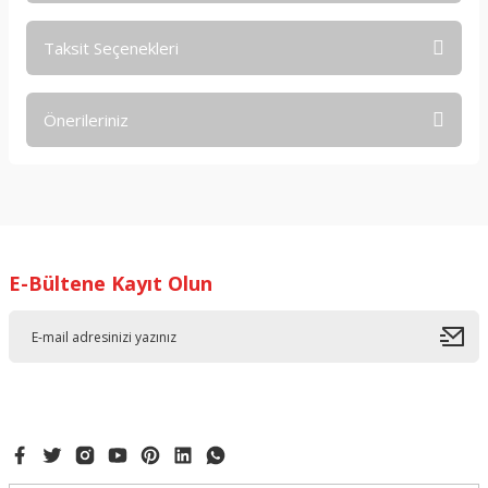
Taksit Seçenekleri
Bu ürüne ilk yorumu siz yapın!
Önerileriniz
Yorum Yaz
Bu ürünün fiyat bilgisi, resim, ürün açıklamalarında ve diğer
konularda yetersiz gördüğünüz noktaları öneri formunu
kullanarak tarafımıza iletebilirsiniz.
Görüş ve önerileriniz için teşekkür ederiz.
E-Bültene Kayıt Olun
Ürün resmi kalitesiz, bozuk veya görüntülenemiyor.
Ürün açıklamasında eksik bilgiler bulunuyor.
Ürün bilgilerinde hatalar bulunuyor.
Ürün fiyatı diğer sitelerden daha pahalı.
Bu ürüne benzer farklı alternatifler olmalı.