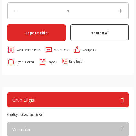
Sepete Ekle
Hemen Al
Yorum Yaz
Tavsiye Et
Karşılaştır
Fiyatı Alarmı
Paylaş
Ürün Bilgisi
creality hotbed termistör
Yorumlar