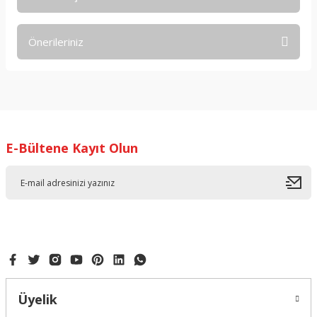
Bu ürüne ilk yorumu siz yapın!
Önerileriniz
Yorum Yaz
Bu ürünün fiyat bilgisi, resim, ürün açıklamalarında ve diğer
konularda yetersiz gördüğünüz noktaları öneri formunu
kullanarak tarafımıza iletebilirsiniz.
Görüş ve önerileriniz için teşekkür ederiz.
E-Bültene Kayıt Olun
Ürün resmi kalitesiz, bozuk veya görüntülenemiyor.
Ürün açıklamasında eksik bilgiler bulunuyor.
Ürün bilgilerinde hatalar bulunuyor.
Ürün fiyatı diğer sitelerden daha pahalı.
Bu ürüne benzer farklı alternatifler olmalı.
Üyelik