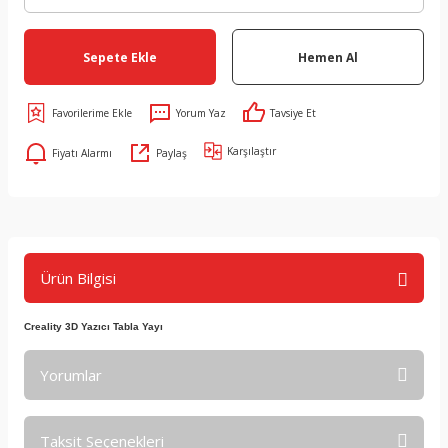
Sepete Ekle
Hemen Al
Yorum Yaz
Tavsiye Et
Karşılaştır
Fiyatı Alarmı
Paylaş
Ürün Bilgisi
Creality 3D Yazıcı Tabla Yayı
Yorumlar
Taksit Seçenekleri