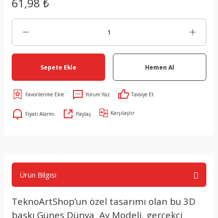
61,98 ₺
Sepete Ekle
Hemen Al
Yorum Yaz
Tavsiye Et
Karşılaştır
Fiyatı Alarmı
Paylaş
Ürün Bilgisi
TeknoArtShop’un özel tasarımı olan bu 3D
baskı Güneş Dünya Ay Modeli, gerçekçi