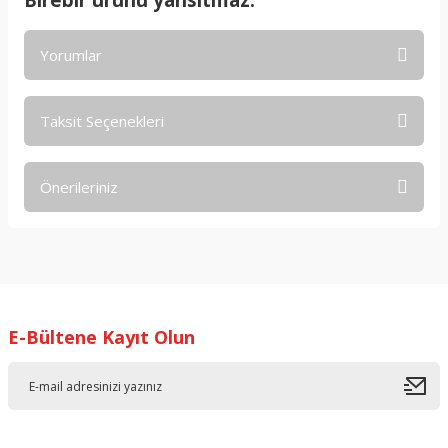
Yorumlar
Taksit Seçenekleri
Bu ürüne ilk yorumu siz yapın!
Önerileriniz
Yorum Yaz
Bu ürünün fiyat bilgisi, resim, ürün açıklamalarında ve diğer
konularda yetersiz gördüğünüz noktaları öneri formunu
kullanarak tarafımıza iletebilirsiniz.
Görüş ve önerileriniz için teşekkür ederiz.
E-Bültene Kayıt Olun
Ürün resmi kalitesiz, bozuk veya görüntülenemiyor.
Ürün açıklamasında eksik bilgiler bulunuyor.
Ürün bilgilerinde hatalar bulunuyor.
Ürün fiyatı diğer sitelerden daha pahalı.