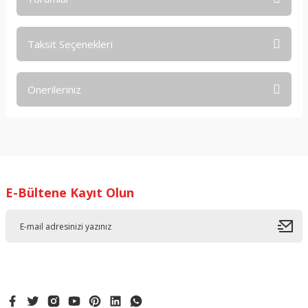
Taksit Seçenekleri
Bu ürüne ilk yorumu siz yapın!
Önerileriniz
Yorum Yaz
Bu ürünün fiyat bilgisi, resim, ürün açıklamalarında ve diğer
konularda yetersiz gördüğünüz noktaları öneri formunu
kullanarak tarafımıza iletebilirsiniz.
Görüş ve önerileriniz için teşekkür ederiz.
E-Bültene Kayıt Olun
Ürün resmi kalitesiz, bozuk veya görüntülenemiyor.
Ürün açıklamasında eksik bilgiler bulunuyor.
Ürün bilgilerinde hatalar bulunuyor.
Ürün fiyatı diğer sitelerden daha pahalı.
Bu ürüne benzer farklı alternatifler olmalı.