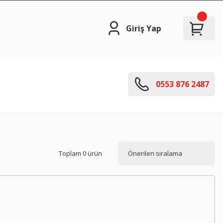
Giriş Yap
0553 876 2487
Toplam 0 ürün